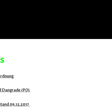
s
ordnung
d Dangrade (PO)
tand 09.12.2017