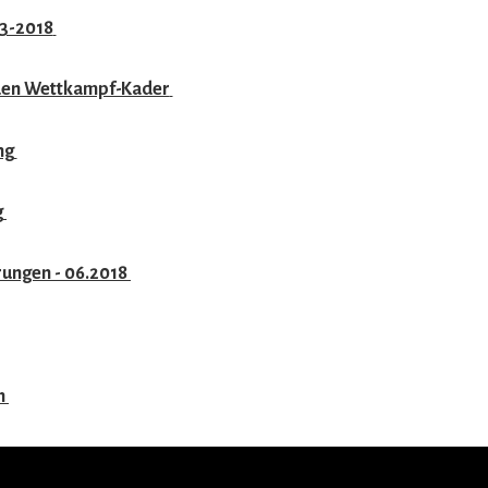
03-2018
 den Wettkampf-Kader
ng
g
ungen - 06.2018
K
n