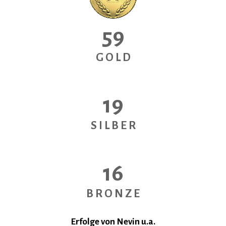
59
G O L D
19
S I L B E R
16
B R O N Z E
Erfolge von Nevin u.a.