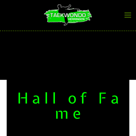
H a l l o f F a
m e