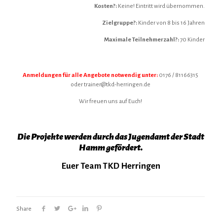
Kosten?:
Keine! Eintritt wird übernommen.
Zielgruppe?:
Kinder von 8 bis 16 Jahren
Maximale Teilnehmerzahl?:
70 Kinder
Anmeldungen für alle Angebote notwendig unter:
0176 / 81166315
oder trainer@tkd-herringen.de
Wir freuen uns auf Euch!
Die Projekte werden durch das Jugendamt der Stadt
Hamm gefördert.
Euer Team TKD Herringen
Share