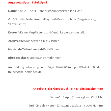
Angebot 5: Sport. Spiel. Spaß.
Datum?:
09./10. April (Donnerstag/Freitag) von 11-14 Uhr
Ort?:
Sporthalle der Arnold-Freymuth Gesamtschule (Fangstraße 17,
59077 Hamm)
Kosten?:
Keine! Verpflegung und Getränke werden gestellt.
Zielgruppe?:
Kinder von 6 bis 12 Jahren
Maximale Teilnehmerzahl?:
20 Kinder
Bitte beachten:
Sportsachen mitbringen!
Anmeldung notwendig unter: 0176 / 81166315 (nur per WhatsApp!) oder
trainer@tkd-herringen.de
Angebot 6: Ein Kinobesuch - ein Erlebnisnachmittag
Datum?:
12. April (Sonntag) von 15-18 Uhr
Ort?:
Cineplex Hamm (Chattanoogaplatz 1, 59065 Hamm)