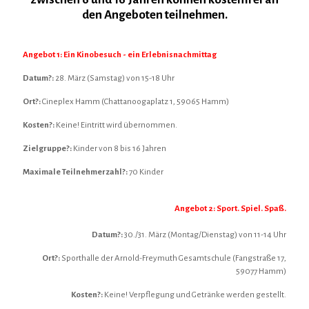
den Angeboten teilnehmen.
Angebot 1: Ein Kinobesuch - ein Erlebnisnachmittag
Datum?:
28. März (Samstag) von 15-18 Uhr
Ort?:
Cineplex Hamm (Chattanoogaplatz 1, 59065 Hamm)
Kosten?:
Keine! Eintritt wird übernommen.
Zielgruppe?:
Kinder von 8 bis 16 Jahren
Maximale Teilnehmerzahl?:
70 Kinder
Angebot 2: Sport. Spiel. Spaß.
Datum?:
30./31. März (Montag/Dienstag) von 11-14 Uhr
Ort?:
Sporthalle der Arnold-Freymuth Gesamtschule (Fangstraße 17,
59077 Hamm)
Kosten?:
Keine! Verpflegung und Getränke werden gestellt.