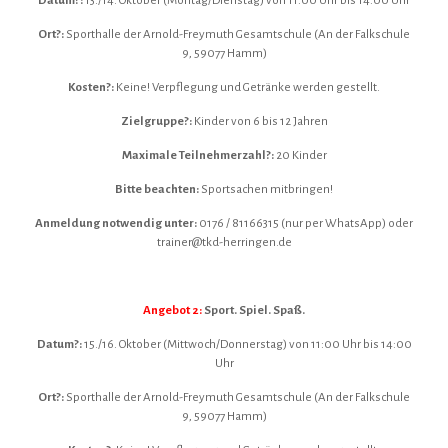
Datum?:
13./14. Oktober (Montag/Dienstag) von 11:00 Uhr bis 14:00 Uhr
Ort?:
Sporthalle der Arnold-Freymuth Gesamtschule (An der Falkschule
9, 59077 Hamm)
Kosten?:
Keine! Verpflegung und Getränke werden gestellt.
Zielgruppe?:
Kinder von 6 bis 12 Jahren
Maximale Teilnehmerzahl?:
20 Kinder
Bitte beachten:
Sportsachen mitbringen!
Anmeldung notwendig unter:
0176 / 81166315 (nur per WhatsApp) oder
trainer@tkd-herringen.de
Angebot 2:
Sport. Spiel. Spaß.
Datum?:
15./16. Oktober (Mittwoch/Donnerstag) von 11:00 Uhr bis 14:00
Uhr
Ort?:
Sporthalle der Arnold-Freymuth Gesamtschule (An der Falkschule
9, 59077 Hamm)