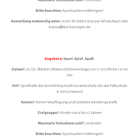
Maximale Teilnehmerzahl?:
20 Kinder
Bitte beachten:
Sportsachen mitbringen!
Anmeldung notwendig unter:
0176 / 81166315 (nur per WhatsApp) oder
trainer@tkd-herringen.de
Angebot 4:
Sport. Spiel. Spaß.
Datum?:
22./23. Oktober (Mittwoch/Donnerstag) von 11:00 Uhr bis 14:00
Uhr
Ort?:
Sporthalle der Arnold-Freymuth Gesamtschule (An der Falkschule
9, 59077 Hamm)
Kosten?:
Keine! Verpflegung und Getränke werden gestellt.
Zielgruppe?:
Kinder von 6 bis 12 Jahren
Maximale Teilnehmerzahl?:
20 Kinder
Bitte beachten:
Sportsachen mitbringen!